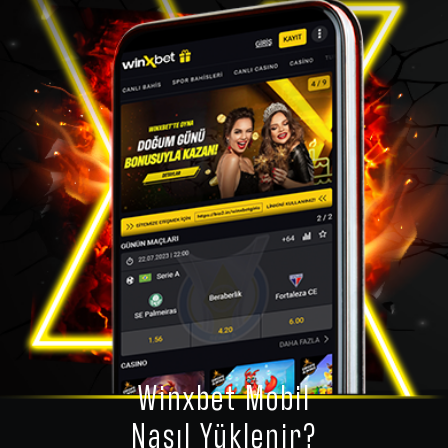
Winxbet Mobil
Nasıl Yüklenir?