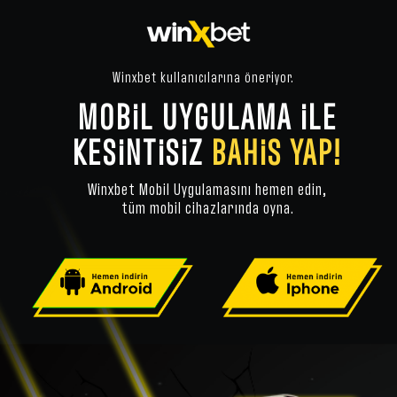
Winxbet kullanıcılarına öneriyor.
MOBiL UYGULAMA iLE
KESiNTiSiZ
BAHiS YAP!
Winxbet Mobil Uygulamasını hemen edin,
tüm mobil cihazlarında oyna.